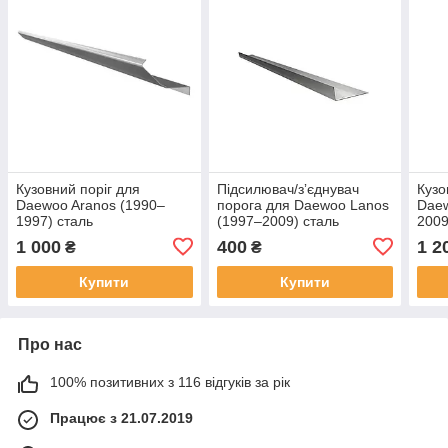
Кузовний поріг для
Підсилювач/зʼєднувач
Кузо
Daewoo Aranos (1990–
порога для Daewoo Lanos
Daew
1997) сталь
(1997–2009) сталь
2009
1 000
400
1 2
₴
₴
Купити
Купити
Про нас
100% позитивних з 116 відгуків за рік
Працює з 21.07.2019