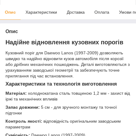
Опис
Характеристики
Доставка
Оплата
Умови п
Опис
Надійне відновлення кузовних порогів
Кузовний поріг для Daewoo Lanos (1997-2009) дозволяють
швидко та надійно відновити кузов автомобіля після корозії
або дрібних механічних пошкоджень. Деталі виготовляються з
урахуванням заводської геометрії та забезпечують точне
прилягання під час встановлення.
Характеристики та технологія виготовлення
Матеріал:
холоднокатана сталь товщиною 1,2 мм - захист від
іржі та механічних впливів
Запас довжини:
5 см - для зручного монтажу та точної
підгонки
Контроль якості:
відповідність оригінальним заводським
параметрам
Сумісність:
Daewoo Lanos (1997-2009)