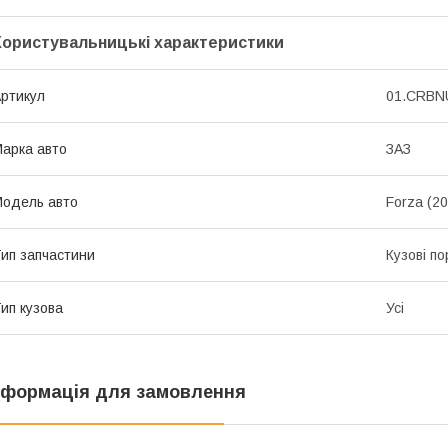
Користувальницькі характеристики
ртикул
01.CRBN
арка авто
ЗАЗ
одель авто
Forza (2
ип запчастини
Кузові по
ип кузова
Усі
нформація для замовлення