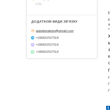
СТО
К
а
т
autotemakiev@gmail.com
+380632537518
М
+380632537518
+380632537518
К
С
Н
П
П