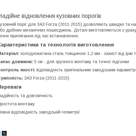
Надійне відновлення кузовних порогів
узовний поріг для ЗАЗ Forza (2011-2015) дозволяють швидко та над
бо дрібних механічних пошкоджень. Деталі виготовляються з ураху
очне прилягання під час встановлення.
Характеристики та технологія виготовлення
атеріал:
холоднокатана сталь товщиною 1,2 мм - захист від іржі т
Запас довжини:
5 см - для зручного монтажу та точної підгонки
онтроль якості:
відповідність оригінальним заводським парамет
умісність:
ЗАЗ Forza (2011-2015)
Переваги
адійність та довговічність
ростота монтажу
овна відповідність заводській геометрії