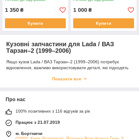
1 350
1 000
₴
₴
Купити
Купити
Кузовні запчастини для Lada / ВАЗ
Тарзан–2 (1999–2006)
Якщо кузов Lada / ВАЗ Тарзан–2 (1999–2006) потребує
відновлення, важливо використовувати деталі, які підходять
за формою та розмірами. У цій категорії зібрані кузовні
Показати все
запчастини для заміни пошкоджених ділянок, ремонту після
корозії та відновлення автомобіля після експлуатації у
складних умовах.
Асортимент кузовних деталей
Про нас
Для цієї моделі доступні пороги, підсилювачі, лонжерони
100% позитивних з 116 відгуків за рік
підлоги, з'єднувачі та інші елементи кузова. Такі деталі
допомагають відновити міцність конструкції та підготувати
Працює з 21.07.2019
автомобіль до подальшої експлуатації.
м. Бортничи
Чому це вигідно
02000, Киев (Бортничи), Йоганна Вольфганга Ґете, 5 ,