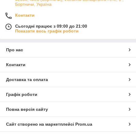
Бортничи, Україна
Якісний метал, точна геометрія та зручна посадка деталей
дозволяють скоротити час ремонту і отримати акуратний
Контакти
результат. Ви можете підібрати деталі для локального або
комплексного кузовного ремонту.
Сьогодні працює з 09:00 до 21:00
Кузовні запчастини для Lada / ВАЗ Тарзан–2 (1999–2006) - це
Показати весь графік роботи
надійна основа для якісного відновлення автомобіля.
Про нас
Контакти
Доставка та оплата
Графік роботи
Повна версія сайту
Сайт створено на маркетплейсі
Prom.ua