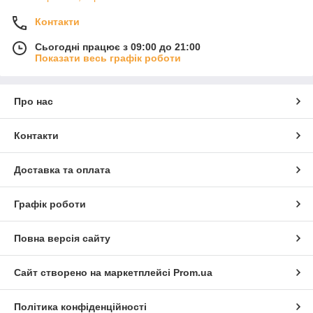
допомагають досягти правильної посадки під час
Контакти
встановлення. Це скорочує обсяг підгонки і спрощує ремонт.
Замовляйте кузовні запчастини для Volkswagen Santana I
Сьогодні працює з 09:00 до 21:00
(1991–1996), щоб виконати відновлення кузова акуратно і
Показати весь графік роботи
надовго.
Про нас
Контакти
Доставка та оплата
Графік роботи
Повна версія сайту
Сайт створено на маркетплейсі
Prom.ua
Політика конфіденційності