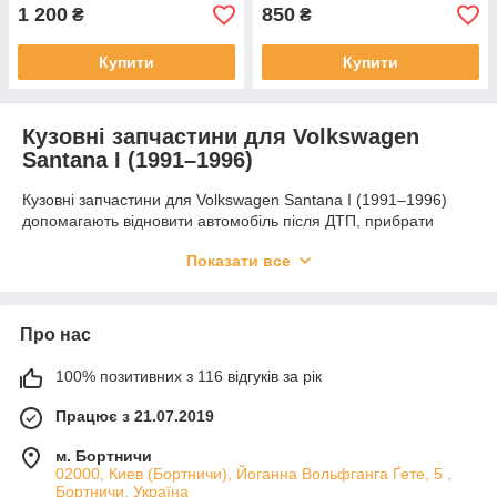
1 200
850
₴
₴
Купити
Купити
Кузовні запчастини для Volkswagen
Santana I (1991–1996)
Кузовні запчастини для Volkswagen Santana I (1991–1996)
допомагають відновити автомобіль після ДТП, прибрати
сліди корозії та замінити ділянки кузова, які втратили міцність.
Показати все
Від якості таких деталей залежить довговічність ремонту,
безпека та загальний вигляд автомобіля.
Основні елементи кузова
Про нас
У цій категорії зібрані пороги, підсилювачі, з'єднувачі та
лонжерони підлоги. Вони використовуються для ремонту
100% позитивних з 116 відгуків за рік
навантажених і вразливих зон кузова, де особливо важливі
точність виготовлення та надійність металу.
Працює з 21.07.2019
Плюси якісних деталей
м. Бортничи
Деталі з оцинкованої та холоднокатаної сталі добре
02000, Киев (Бортничи), Йоганна Вольфганга Ґете, 5 ,
Бортничи, Україна
підходять для кузовних робіт, забезпечують захист від корозії і