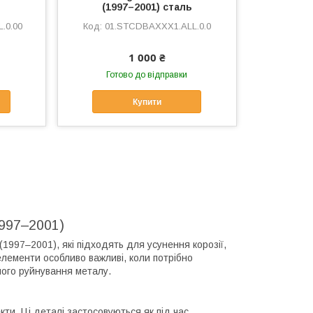
(1997–2001) сталь
.0.00
01.STCDBAXXX1.ALL.0.0
1 000 ₴
Готово до відправки
Купити
1997–2001)
 (1997–2001), які підходять для усунення корозії,
елементи особливо важливі, коли потрібно
шого руйнування металу.
кти. Ці деталі застосовуються як під час