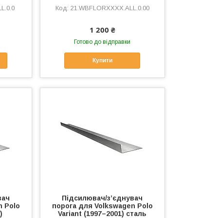
L.0.0
21.WBFLORXXXX.ALL.0.00
1 200 ₴
Готово до відправки
Купити
вач
Підсилювач/зʼєднувач
n Polo
порога для Volkswagen Polo
)
Variant (1997–2001) сталь