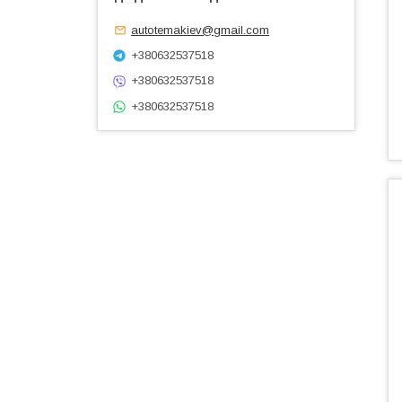
autotemakiev@gmail.com
+380632537518
+380632537518
+380632537518