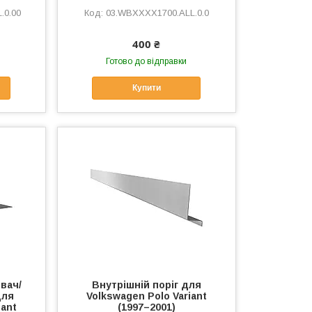
.0.00
03.WBXXXX1700.ALL.0.0
400 ₴
Готово до відправки
Купити
вач/
Внутрішній поріг для
для
Volkswagen Polo Variant
iant
(1997–2001)