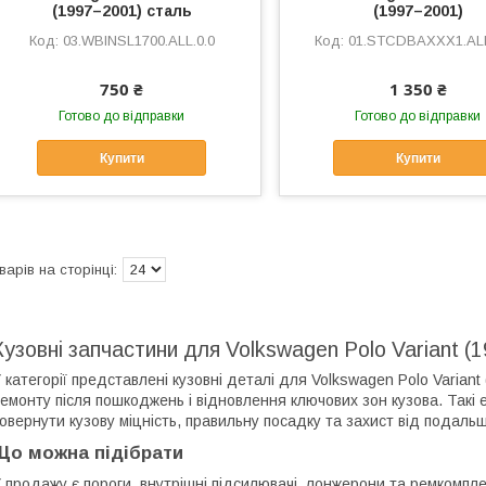
(1997–2001) сталь
(1997–2001)
03.WBINSL1700.ALL.0.0
01.STCDBAXXX1.ALL
750 ₴
1 350 ₴
Готово до відправки
Готово до відправки
Купити
Купити
Кузовні запчастини для Volkswagen Polo Variant (
 категорії представлені кузовні деталі для Volkswagen Polo Variant
емонту після пошкоджень і відновлення ключових зон кузова. Такі 
овернути кузову міцність, правильну посадку та захист від подаль
Що можна підібрати
 продажу є пороги, внутрішні підсилювачі, лонжерони та ремкомпле