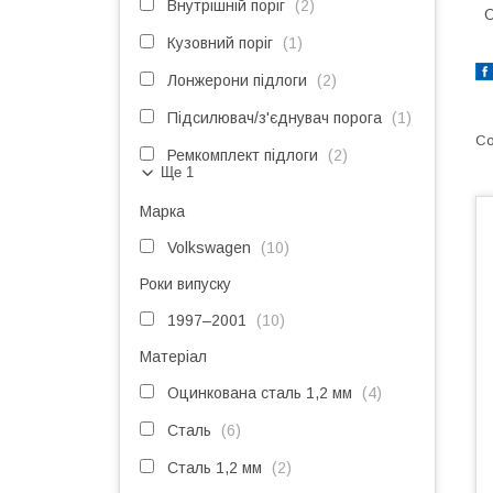
Внутрішній поріг
2
О
Кузовний поріг
1
Лонжерони підлоги
2
Підсилювач/з'єднувач порога
1
Ремкомплект підлоги
2
Ще 1
Марка
Volkswagen
10
Роки випуску
1997–2001
10
Матеріал
Оцинкована сталь 1,2 мм
4
Сталь
6
Сталь 1,2 мм
2