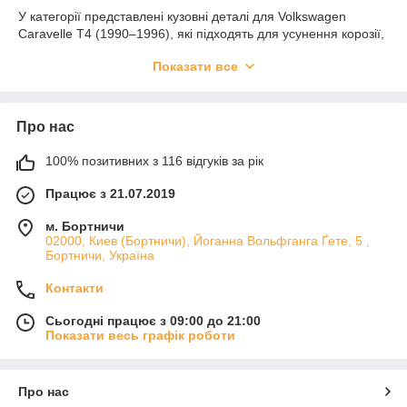
У категорії представлені кузовні деталі для Volkswagen
Caravelle T4 (1990–1996), які підходять для усунення корозії,
ремонту після пошкоджень і відновлення ключових зон
Показати все
кузова. Такі елементи особливо важливі, коли потрібно
повернути кузову міцність, правильну посадку та захист від
подальшого руйнування металу.
Що можна підібрати
Про нас
У продажу є пороги, внутрішні підсилювачі, лонжерони та
100% позитивних з 116 відгуків за рік
ремкомплекти. Ці деталі застосовуються як під час часткового
ремонту, так і при глибшому відновленні кузовних елементів.
Працює з 21.07.2019
Якість і сумісність
м. Бортничи
Матеріали розраховані на кузовний ремонт і щоденну
02000, Киев (Бортничи), Йоганна Вольфганга Ґете, 5 ,
Бортничи, Україна
експлуатацію. Точна геометрія деталей полегшує
зварювальні та монтажні роботи, а міцний метал підвищує
Контакти
ресурс відновленого кузова.
Підберіть кузовні запчастини для Volkswagen Caravelle T4
Сьогодні працює з 09:00 до 21:00
(1990–1996) і виконайте ремонт автомобіля без зайвих
Показати весь графік роботи
компромісів.
Про нас