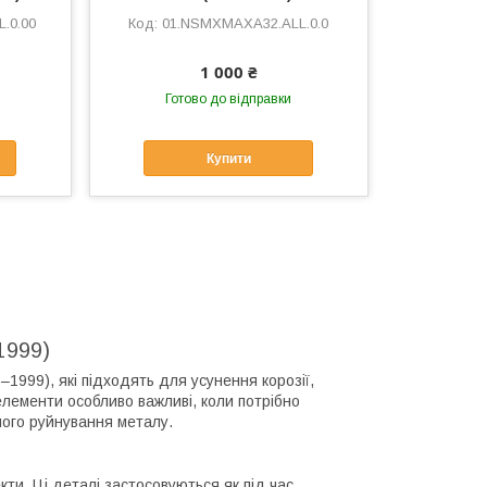
.0.00
01.NSMXMAXA32.ALL.0.0
1 000 ₴
Готово до відправки
Купити
–1999)
95–1999), які підходять для усунення корозії,
елементи особливо важливі, коли потрібно
шого руйнування металу.
кти. Ці деталі застосовуються як під час