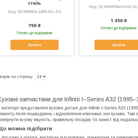
сталь
01.NSMXMAXA32.ALL
03.WBINSL1900.ALL.0.0
1 350 ₴
750 ₴
Готово до відправки
Готово до відправки
Купити
Купити
Кузовні запчастини для Infiniti I–Series A32 (1995
 категорії представлені кузовні деталі для Infiniti I–Series A32 (19
емонту після пошкоджень і відновлення ключових зон кузова. Такі 
овернути кузову міцність, правильну посадку та захист від подаль
Що можна підібрати
 продажу є пороги, внутрішні підсилювачі, лонжерони та ремкомпле