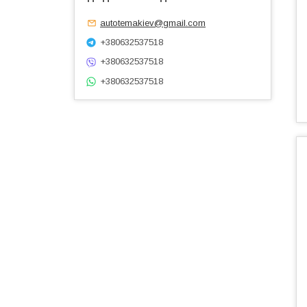
autotemakiev@gmail.com
+380632537518
+380632537518
+380632537518