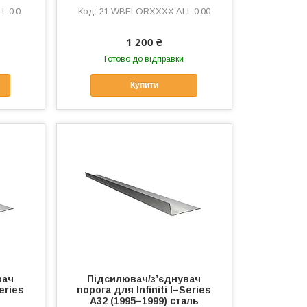
L.0.0
21.WBFLORXXXX.ALL.0.00
1 200 ₴
Готово до відправки
Купити
вач
Підсилювач/зʼєднувач
Series
порога для Infiniti I–Series
A32 (1995–1999) сталь