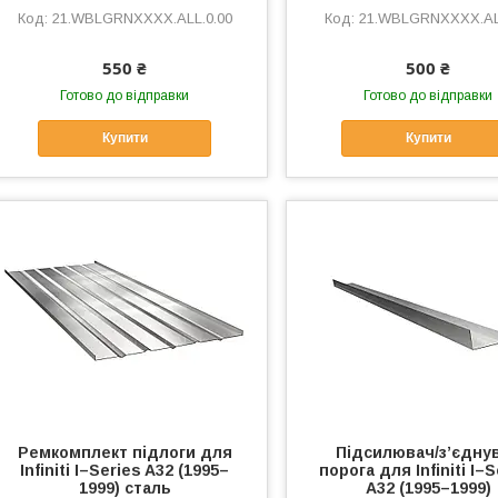
21.WBLGRNXXXX.ALL.0.00
21.WBLGRNXXXX.AL
550 ₴
500 ₴
Готово до відправки
Готово до відправки
Купити
Купити
Ремкомплект підлоги для
Підсилювач/зʼєдну
Infiniti I–Series A32 (1995–
порога для Infiniti I–
1999) сталь
A32 (1995–1999)