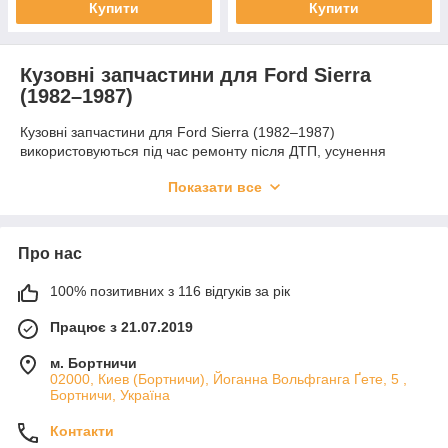
Купити
Купити
Кузовні запчастини для Ford Sierra
(1982–1987)
Кузовні запчастини для Ford Sierra (1982–1987)
використовуються під час ремонту після ДТП, усунення
корозії та заміни пошкоджених елементів кузова. Правильно
Показати все
підібрані деталі допомагають відновити жорсткість
конструкції, зберегти геометрію кузова і повернути
автомобілю охайний зовнішній вигляд.
Які деталі доступні
Про нас
У категорії представлені пороги, лонжерони підлоги,
100% позитивних з 116 відгуків за рік
підсилювачі, арки та ремкомплекти. Ці елементи потрібні під
час ремонту силових і зовнішніх частин кузова, коли важливо
Працює з 21.07.2019
виконати відновлення якісно і надовго.
м. Бортничи
Переваги
02000, Киев (Бортничи), Йоганна Вольфганга Ґете, 5 ,
Бортничи, Україна
Деталі виготовляються з оцинкованої або холоднокатаної
сталі, що забезпечує міцність, надійність і захист від корозії.
Контакти
Точна форма елементів спрощує встановлення та зменшує