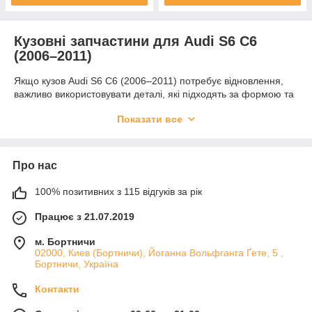
Кузовні запчастини для Audi S6 C6
(2006–2011)
Якщо кузов Audi S6 C6 (2006–2011) потребує відновлення,
важливо використовувати деталі, які підходять за формою та
розмірами. У цій категорії зібрані кузовні запчастини для
Показати все
заміни пошкоджених ділянок, ремонту після корозії та
відновлення автомобіля після експлуатації у складних
умовах.
Асортимент кузовних деталей
Про нас
Для цієї моделі доступні пороги, підсилювачі, лонжерони
100% позитивних з 115 відгуків за рік
підлоги, з'єднувачі та інші елементи кузова. Такі деталі
допомагають відновити міцність конструкції та підготувати
Працює з 21.07.2019
автомобіль до подальшої експлуатації.
м. Бортничи
Чому це вигідно
02000, Киев (Бортничи), Йоганна Вольфганга Ґете, 5 ,
Бортничи, Україна
Якісний метал, точна геометрія та зручна посадка деталей
дозволяють скоротити час ремонту і отримати акуратний
Контакти
результат. Ви можете підібрати деталі для локального або
комплексного кузовного ремонту.