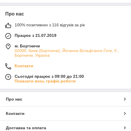
елементів.
Які деталі доступні
Про нас
В асортименті можна підібрати пороги, внутрішні пороги,
100% позитивних з 116 відгуків за рік
лонжерони підлоги, підсилювачі порогів, ремкомплект підлоги
та ремкомплекти кузова. Такі елементи допомагають
Працює з 21.07.2019
відновити несучі зони кузова і повернути автомобілю
правильну геометрію.
м. Бортничи
02000, Киев (Бортничи), Йоганна Вольфганга Ґете, 5 ,
Переваги кузовних деталей
Бортничи, Україна
Для виробництва використовується оцинкована та
Контакти
холоднокатана сталь. Оцинковані деталі краще захищені від
вологи й іржі, а холоднокатана сталь відзначається міцністю і
Сьогодні працює з 09:00 до 21:00
добре підходить для кузовного ремонту. Точна форма
Показати весь графік роботи
деталей спрощує примірку та монтаж.
Обираючи кузовні запчастини для Honda, ви отримуєте
надійне рішення для відновлення автомобіля та
Про нас
продовження строку його служби.
Контакти
Доставка та оплата