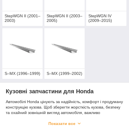
StepWGN II (2001–
StepWGN II (2003–
StepWGN IV
2003)
2005)
(2009–2015)
S–MX (1996–1999)
S–MX (1999–2002)
Кузовні запчастини для Honda
Автомобілі Honda цінують за надійність, комфорт і продуману
конструкцію кузова. Щоб зберегти жорсткість кузова, безпеку
та охайний зовнішній вигляд автомобіля, важливо
використовувати якісні кузовні деталі. У каталозі представлені
запчастини для Honda, які підходять для ремонту після ДТП,
Показати все
усунення корозії та планового відновлення пошкоджених