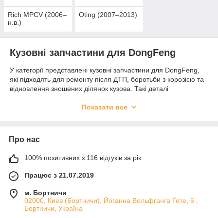
Rich MPCV (2006–
Oting (2007–2013)
н.в.)
Кузовні запчастини для DongFeng
У категорії представлені кузовні запчастини для DongFeng,
які підходять для ремонту після ДТП, боротьби з корозією та
відновлення зношених ділянок кузова. Такі деталі
допомагають зберегти міцність кузова, покращити зовнішній
вигляд автомобіля і продовжити строк його служби.
Показати все
Основні позиції
Тут можна підібрати пороги, лонжерони підлоги, підсилювачі,
Про нас
ремкомплект підлоги та ремкомплекти. Асортимент охоплює
популярні кузовні елементи, які найчастіше потребують
100% позитивних з 116 відгуків за рік
заміни під час ремонту.
Чому варто обрати якісні деталі
Працює з 21.07.2019
Надійний метал, точна геометрія та акуратне виконання
м. Бортничи
важливі для правильного встановлення і довговічності
02000, Киев (Бортничи), Йоганна Вольфганга Ґете, 5 ,
Бортничи, Україна
кузовного ремонту. Використання якісних деталей допомагає
скоротити обсяг доробок і досягти акуратного результату.