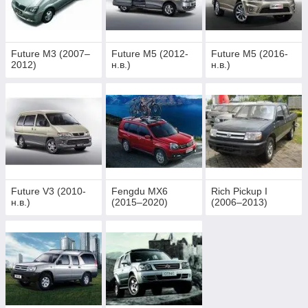
Future M3 (2007–
Future M5 (2012-
Future M5 (2016-
2012)
н.в.)
н.в.)
Future V3 (2010-
Fengdu MX6
Rich Pickup I
н.в.)
(2015–2020)
(2006–2013)